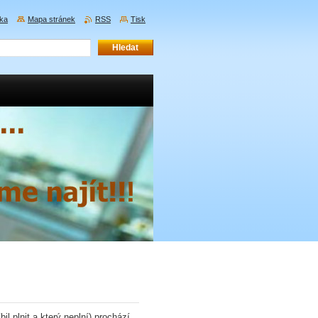
nka
Mapa stránek
RSS
Tisk
l plnit a který neplní) prochází