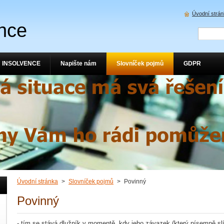
Úvodní strá
nce
INSOLVENCE
Napište nám
Slovníček pojmů
GDPR
Úvodní stránka
>
Slovníček pojmů
>
Povinný
Povinný
- tím se stává dlužník v momentě, kdy jeho závazek (který písemně slíbi